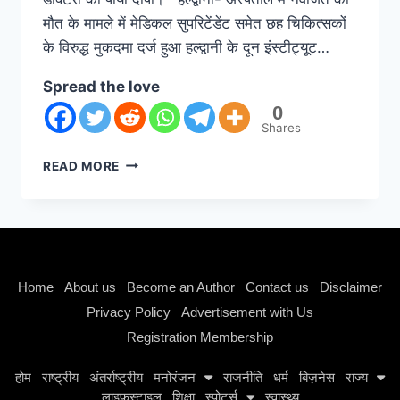
मौत के मामले में मेडिकल सुपरिटेंडेंट समेत छह चिकित्सकों
के विरुद्ध मुकदमा दर्ज हुआ हल्द्वानी के दून इंस्टीट्यूट…
Spread the love
0
Shares
READ MORE
Instagram stylish bio
Home
About us
Become an Author
Contact us
Disclaimer
Privacy Policy
Advertisement with Us
Registration Membership
होम
राष्ट्रीय
अंतर्राष्ट्रीय
मनोरंजन
राजनीति
धर्म
बिज़नेस
राज्य
लाइफस्टाइल
शिक्षा
स्पोर्ट्स
स्वास्थ्य