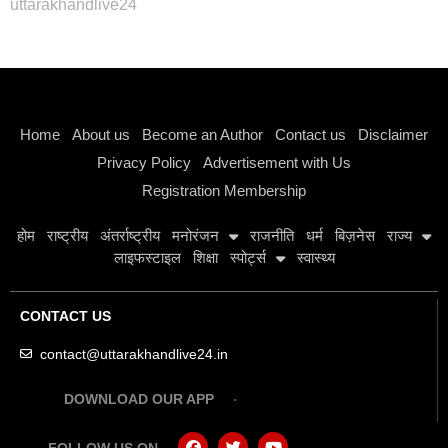
uttarakhandlive24
Instagram stylish bio
Home
About us
Become an Author
Contact us
Disclaimer
Privacy Policy
Advertisement with Us
Registration Membership
होम
राष्ट्रीय
अंतर्राष्ट्रीय
मनोरंजन
राजनीति
धर्म
बिज़नेस
राज्य
लाइफस्टाइल
शिक्षा
स्पोर्ट्स
स्वास्थ्य
CONTACT US
contact@uttarakhandlive24.in
DOWNLOAD OUR APP
FOLLOW US ON