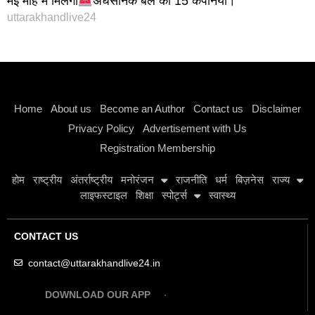
मई माह में मिलेंगी
अर्धसैनिक बल की 15 कंपनियां।
uttarakhandlive24
Instagram stylish bio
Home
About us
Become an Author
Contact us
Disclaimer
Privacy Policy
Advertisement with Us
Registration Membership
होम
राष्ट्रीय
अंतर्राष्ट्रीय
मनोरंजन
राजनीति
धर्म
बिज़नेस
राज्य
लाइफस्टाइल
शिक्षा
स्पोर्ट्स
स्वास्थ्य
CONTACT US
contact@uttarakhandlive24.in
DOWNLOAD OUR APP