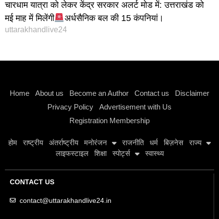
चारधाम यात्रा को लेकर केंद्र सरकार अलर्ट मोड में: उत्तराखंड को
मई माह में मिलेंगी
अर्धसैनिक बल की 15 कंपनियां।
uttarakhandlive24
Instagram stylish bio
Home
About us
Become an Author
Contact us
Disclaimer
Privacy Policy
Advertisement with Us
Registration Membership
होम
राष्ट्रीय
अंतर्राष्ट्रीय
मनोरंजन
राजनीति
धर्म
बिज़नेस
राज्य
लाइफस्टाइल
शिक्षा
स्पोर्ट्स
स्वास्थ्य
CONTACT US
contact@uttarakhandlive24.in