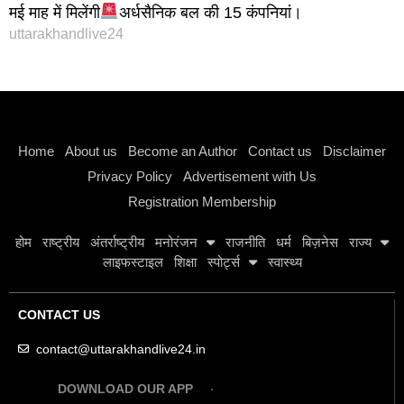
मई माह में मिलेंगी
अर्धसैनिक बल की 15 कंपनियां।
uttarakhandlive24
Instagram stylish bio
Home
About us
Become an Author
Contact us
Disclaimer
Privacy Policy
Advertisement with Us
Registration Membership
होम
राष्ट्रीय
अंतर्राष्ट्रीय
मनोरंजन
राजनीति
धर्म
बिज़नेस
राज्य
लाइफस्टाइल
शिक्षा
स्पोर्ट्स
स्वास्थ्य
CONTACT US
contact@uttarakhandlive24.in
DOWNLOAD OUR APP