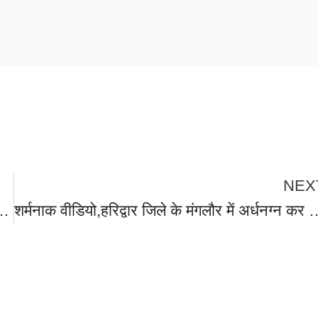
NEX
वीरांगनाओं और 33 आंगनबाड़ी कार्यकत्रियों को मुख्यमंत्री धामी ने किया सम्मानित।
शर्मनाक वीडियो,हरिद्वार जिले के मंगलौर में अर्धनग्न कर युवक की पिटाई, मुंह में ठूंसी बंदूक,”वीडियो का संज्ञान लेते हुए मामले म