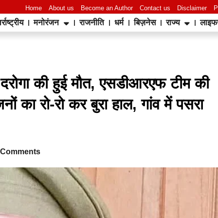
Home
About us
Become an Author
Contact us
Disclaimer
P
र्राष्ट्रीय
मनोरंजन
राजनीति
धर्म
बिज़नेस
राज्य
लाइफ
World Best Business Opportunity in Network Marketing
laminate brands in India
IT Companies in Madurai
वन दरोगा की हुई मौत, एसडीआरएफ टीम की
ं का रो-रो कर बुरा हाल, गांव में पसरा
 Comments