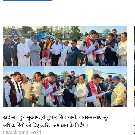
World Best Business Opportunity in Network Marketing
laminate brands in India
IT Companies in Madurai
खटीमा पहुंचे मुख्यमंत्री पुष्कर सिंह धामी, जनसमस्याएं सुन
अधिकारियों को दिए त्वरित समाधान के निर्देश।
uttarakhandlive24