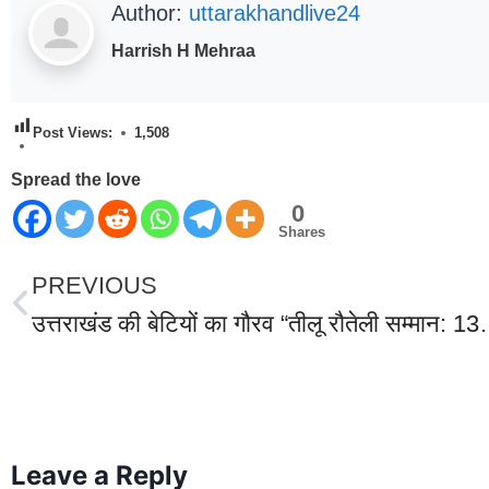
Author:
uttarakhandlive24
Harrish H Mehraa
Post Views:
1,508
Spread the love
0
Shares
PREVIOUS
उत्तराखंड की बेटियों का गौरव “तीलू रौतेली सम्मान: 13 
World Best Business Opportunity in Network Marketing
laminate brands in India
IT Companies in Madurai
Leave a Reply