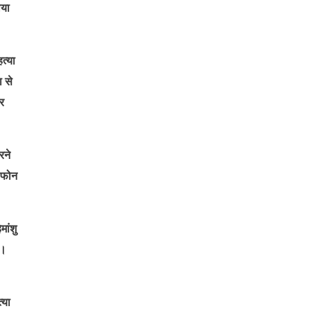
ाया
त्या
 से
र
रने
े फोन
मांशु
ी।
्या