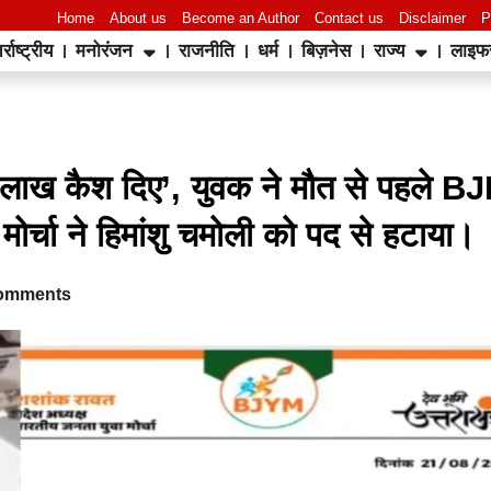
Home
About us
Become an Author
Contact us
Disclaimer
P
र्राष्ट्रीय
मनोरंजन
राजनीति
धर्म
बिज़नेस
राज्य
लाइफ
World Best Business Opportunity in Network Marketing
laminate brands in India
IT Companies in Madurai
 लाख कैश दिए’, युवक ने मौत से पहले B
 मोर्चा ने हिमांशु चमोली को पद से हटाया।
omments