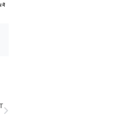
में
T
ाएगी: सीएम धामी।