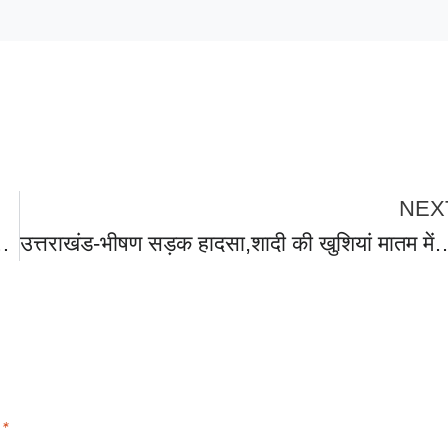
NEX
फिक जाम..पुलिसकर्मियों से की अभद्रता, मुकदमा दर्ज,???????????????? Video हुआ वायरल।
उत्तराखंड-भीषण सड़क हादसा,शादी की खुशियां मातम में बदली,खाई में गिरा बारातियों से भरा वाहन, तीन मौत, 
d
*