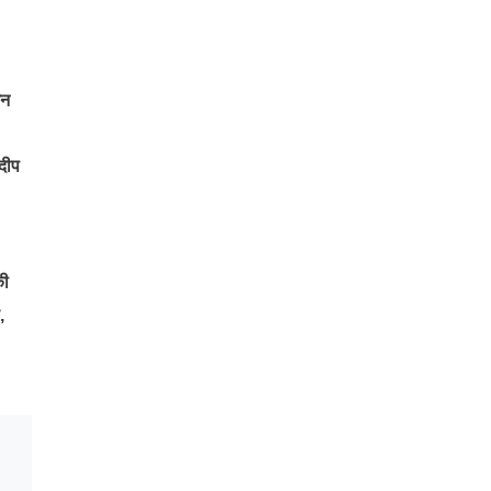
जन
दीप
की
,