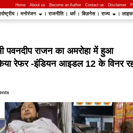
Home
About us
Become an Author
Contact us
Disclaimer
P
र्राष्ट्रीय
मनोरंजन
राजनीति
धर्म
बिज़नेस
राज्य
लाइफ
World Best Business Opportunity in Network Marketing
laminate brands in India
IT Companies in Madurai
ासी पवनदीप राजन का अमरोहा में हुआ
ी किया रेफर -इंडियन आइडल 12 के विनर र
ents