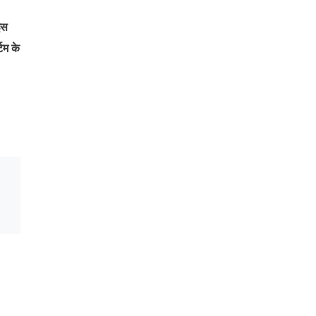
इस
टम के