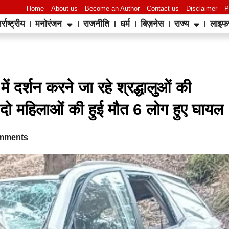
Home
About us
Become an Author
Contact us
Disclaimer
P
र्राष्ट्रीय
मनोरंजन
राजनीति
धर्म
बिज़नेस
राज्य
लाइफ
World Best Business Opportunity in Network Marketing
laminate brands in India
IT Companies in Madurai
ें दर्शन करने जा रहे श्रद्धालुओं की
ं दो महिलाओं की हुई मौत 6 लोग हुए घायल
mments