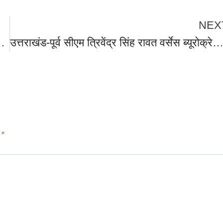
NEX
नव संवत्सर तथा चैत्र नवरात्रि की शुभकामनाएं।
उत्तराखंड-पूर्व सीएम त्रिवेंद्र सिंह रावत वर्सेस ब्यूरोक्रेट्स में बदला विवाद ,शेर कभी कुत्तों का शिकार नहीं करता, बयान पर IAS एसोसिएशन के पत्र से मच
d
*