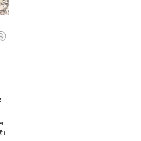
ए.
ान
दी।