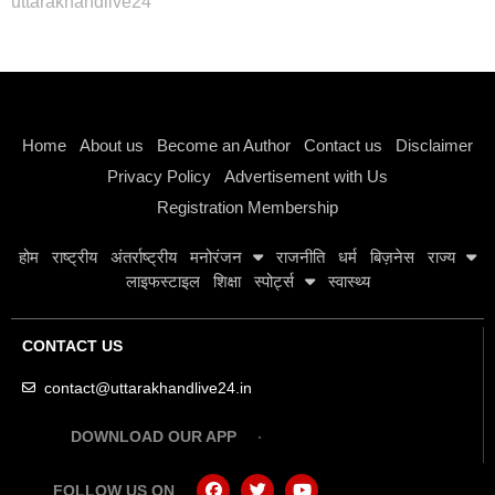
uttarakhandlive24
Instagram stylish bio
Home
About us
Become an Author
Contact us
Disclaimer
Privacy Policy
Advertisement with Us
Registration Membership
होम
राष्ट्रीय
अंतर्राष्ट्रीय
मनोरंजन
राजनीति
धर्म
बिज़नेस
राज्य
लाइफस्टाइल
शिक्षा
स्पोर्ट्स
स्वास्थ्य
CONTACT US
contact@uttarakhandlive24.in
DOWNLOAD OUR APP
FOLLOW US ON