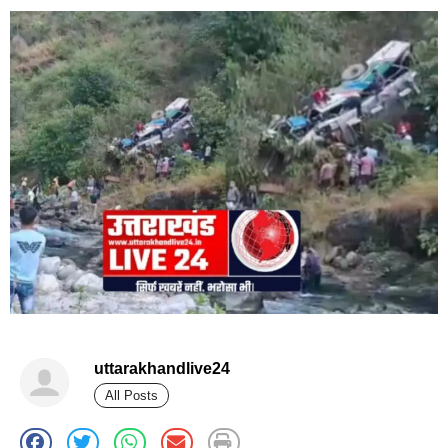
uttarakhandlive24
All Posts