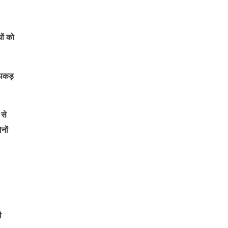
ों को
 पकड़
 से
नों
ी