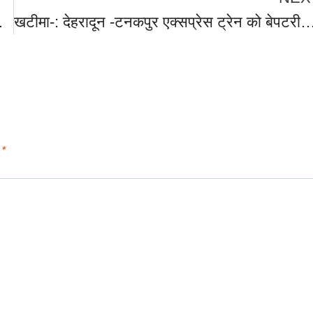
ए उत्तराखंड सरकार चलाएगी अभियान-सीएम।
खटीमा-: देहरादून -टनकपुर एक्सप्रेस ट्रेन को बेपटरी करने की साजिश हुई नाकाम,लोको पायलेट की सूझबूझ से बचा बड़ा हादसा ,
d
*