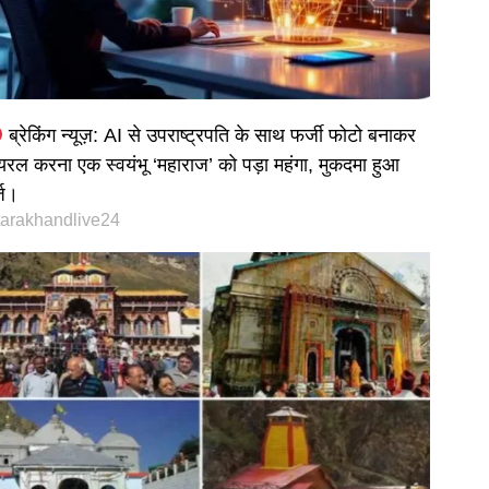
ब्रेकिंग न्यूज़: AI से उपराष्ट्रपति के साथ फर्जी फोटो बनाकर
यरल करना एक स्वयंभू ‘महाराज’ को पड़ा महंगा, मुकदमा हुआ
्ज।
tarakhandlive24