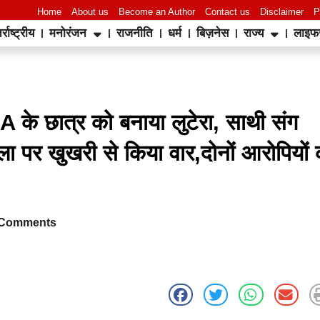
Home
About us
Become an Author
Contact us
Disclaimer
P
र्राष्ट्रीय
मनोरंजन
राजनीति
धर्म
बिज़नेस
राज्य
लाइफ
World Best Business Opportunity in Network Marketing
laminate brands in India
IT Companies in Madurai
A के छात्र को बनाया लुटेरा, साथी संग
िला पर खुखरी से किया वार,दोनों आरोपियों
Comments