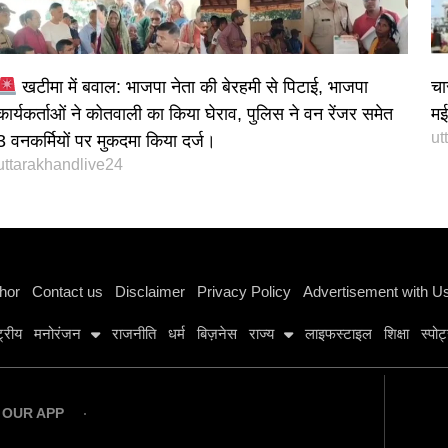
खटीमा में बवाल: भाजपा नेता की बेरहमी से पिटाई, भाजपा
चा
कार्यकर्ताओं ने कोतवाली का किया घेराव, पुलिस ने वन रेंजर समेत
मई 
ut
3 वनकर्मियों पर मुकदमा किया दर्ज।
uttarakhandlive24
Instagram stylish bio
hor
Contact us
Disclaimer
Privacy Policy
Advertisement with U
्ट्रीय
मनोरंजन
राजनीति
धर्म
बिज़नेस
राज्य
लाइफस्टाइल
शिक्षा
स्पोर्
OUR APP