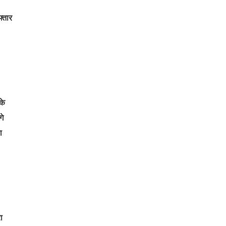
फ्तार
के
गे
ा
ा