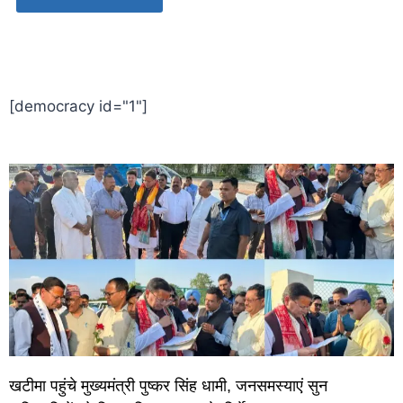
World Best Business Opportunity in Network Marketing
laminate brands in India
IT Companies in Madurai
[democracy id="1"]
खटीमा पहुंचे मुख्यमंत्री पुष्कर सिंह धामी, जनसमस्याएं सुन