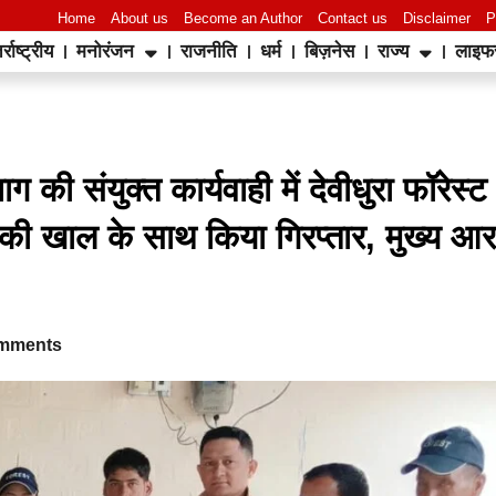
Home
About us
Become an Author
Contact us
Disclaimer
P
र्राष्ट्रीय
मनोरंजन
राजनीति
धर्म
बिज़नेस
राज्य
लाइफ
World Best Business Opportunity in Network Marketing
laminate brands in India
IT Companies in Madurai
की संयुक्त कार्यवाही में देवीधुरा फॉरेस्ट
की खाल के साथ किया गिरप्तार, मुख्य आरक
mments