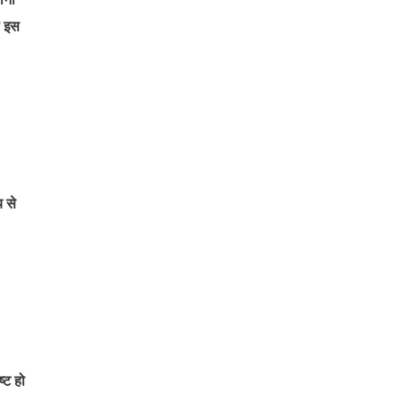
ी इस
य से
्ट हो