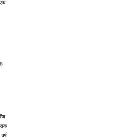
 एक
के
ेंज
िराक
वर्ष