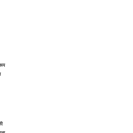
रूप
ग
की
ाना