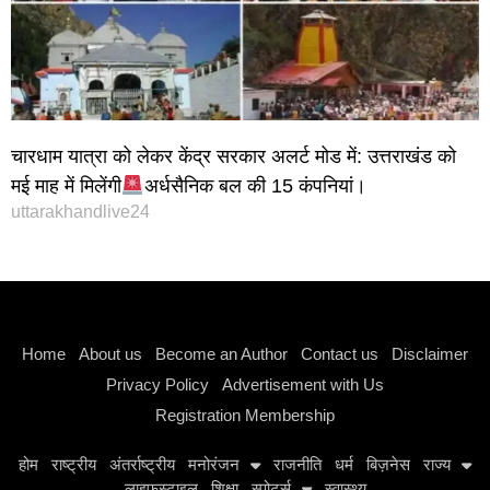
चारधाम यात्रा को लेकर केंद्र सरकार अलर्ट मोड में: उत्तराखंड को
मई माह में मिलेंगी
अर्धसैनिक बल की 15 कंपनियां।
uttarakhandlive24
Instagram stylish bio
Home
About us
Become an Author
Contact us
Disclaimer
Privacy Policy
Advertisement with Us
Registration Membership
होम
राष्ट्रीय
अंतर्राष्ट्रीय
मनोरंजन
राजनीति
धर्म
बिज़नेस
राज्य
लाइफस्टाइल
शिक्षा
स्पोर्ट्स
स्वास्थ्य