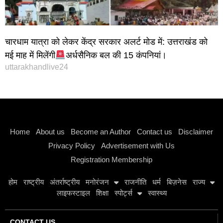
चारधाम यात्रा को लेकर केंद्र सरकार अलर्ट मोड में: उत्तराखंड को
मई माह में मिलेंगी
अर्धसैनिक बल की 15 कंपनियां।
uttarakhandlive24
Instagram stylish bio
Home
About us
Become an Author
Contact us
Disclaimer
Privacy Policy
Advertisement with Us
Registration Membership
होम
राष्ट्रीय
अंतर्राष्ट्रीय
मनोरंजन
राजनीति
धर्म
बिज़नेस
राज्य
लाइफस्टाइल
शिक्षा
स्पोर्ट्स
स्वास्थ्य
CONTACT US