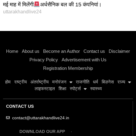
मई माह में मिलेंगी
अर्धसैनिक बल की 15 कंपनियां।
uttarakhandlive24
Instagram stylish bio
Home
About us
Become an Author
Contact us
Disclaimer
Privacy Policy
Advertisement with Us
Registration Membership
होम
राष्ट्रीय
अंतर्राष्ट्रीय
मनोरंजन
राजनीति
धर्म
बिज़नेस
राज्य
लाइफस्टाइल
शिक्षा
स्पोर्ट्स
स्वास्थ्य
CONTACT US
contact@uttarakhandlive24.in
DOWNLOAD OUR APP