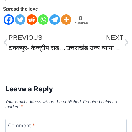
Spread the love
0
Shares
PREVIOUS
NEXT
टनकपुर- केन्द्रीय सड़क एवं परिवहन मंत्री नितिन गडकरी ने 2217 करोड़ की कुल 7 राष्ट्रीय राजमार्ग परियोजनाओं का शिलान्यास,गुरु गोरखनाथ धाम में जल्द बनेगा रोपवे।
उत्तराखंड उच्च न्यायालय नैनीताल से बनभूलपुरा अतिक्रमण के ध्वस्तीकरण मामले की बड़ी अपडेट।I
World Best Business Opportunity in Network Marketing
laminate brands in India
IT Companies in Madurai
Leave a Reply
Your email address will not be published.
Required fields are
marked
*
Comment
*