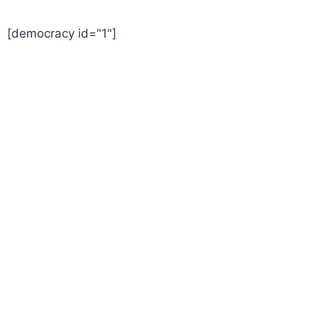
[democracy id="1"]