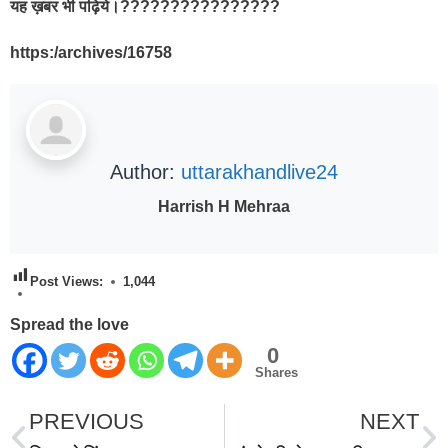
यह ख़बर भी पढ़िये।????????????????
https:/archives/16758
Author:
uttarakhandlive24
Harrish H Mehraa
Post Views:
1,044
Spread the love
0
Shares
PREVIOUS
NEXT