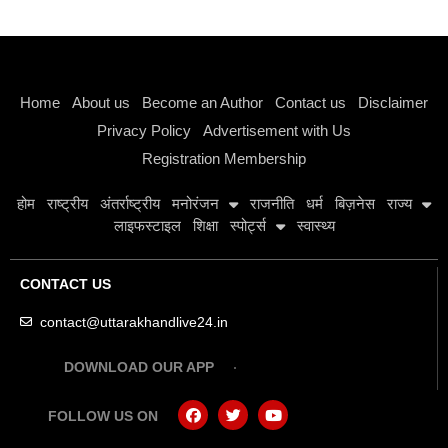
Instagram stylish bio
Home
About us
Become an Author
Contact us
Disclaimer
Privacy Policy
Advertisement with Us
Registration Membership
होम
राष्ट्रीय
अंतर्राष्ट्रीय
मनोरंजन
राजनीति
धर्म
बिज़नेस
राज्य
लाइफस्टाइल
शिक्षा
स्पोर्ट्स
स्वास्थ्य
CONTACT US
contact@uttarakhandlive24.in
DOWNLOAD OUR APP
FOLLOW US ON