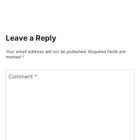
World Best Business Opportunity in Network Marketing
laminate brands in India
IT Companies in Madurai
Leave a Reply
Your email address will not be published.
Required fields are
marked
*
Comment
*