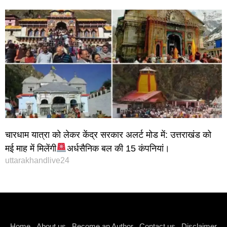
चारधाम यात्रा को लेकर केंद्र सरकार अलर्ट मोड में: उत्तराखंड को
मई माह में मिलेंगी
अर्धसैनिक बल की 15 कंपनियां।
uttarakhandlive24
Instagram stylish bio
Home
About us
Become an Author
Contact us
Disclaimer