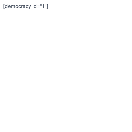
[democracy id="1"]