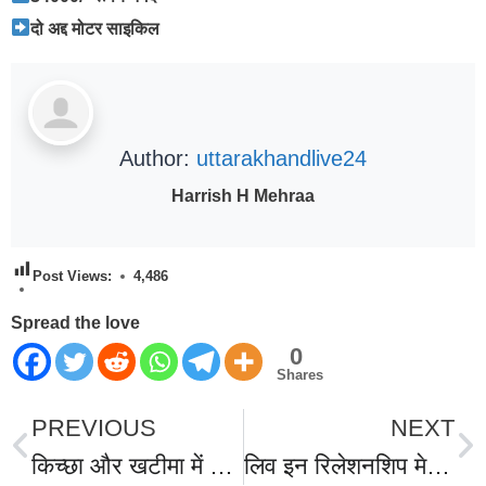
दो अद्द मोटर साइकिल
Author:
uttarakhandlive24
Harrish H Mehraa
Post Views:
4,486
Spread the love
0
Shares
PREVIOUS
NEXT
किच्छा और खटीमा में फिल्मी स्टाइल में पेट्रोल पंप पर हुई लूट, हथियारबंद बदमाशों की बेखौफ की लूट, चंद सेकंड में कैश छीनकर फरार हुए बदमाश।???????????? देखिए वीडियो।
लिव इन रिलेशनशिप मे रह रही गर्लफ्रेंड पूजा का मर्डर कर सिर किया तन से जुदा,बड़े भाई ने की शिनाख्त;लापता सिर की तलाश जारी, खटीमा में मिलने से फैली सनसनी, जानिए आखिर ब्वॉयफ्रेंड मुश्ताक ने क्यों दी खौफनाक मौत?