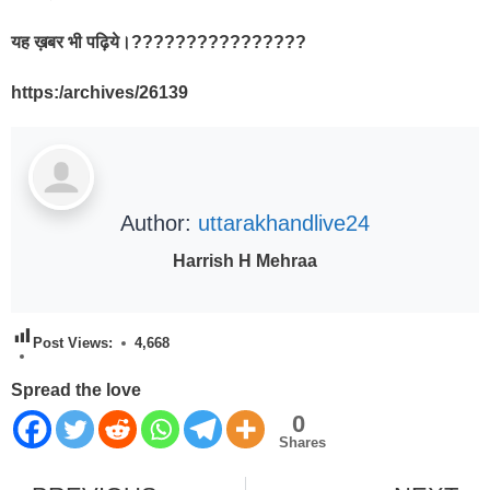
यह ख़बर भी पढ़िये।????????????????
https:/archives/26139
Author:
uttarakhandlive24
Harrish H Mehraa
Post Views:
4,668
Spread the love
0
Shares