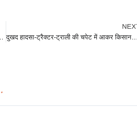
NEX
र महिलाओ की आपत्तिजनक क्लिप बनाने वाले अभियुक्त को दून पुलिस ने किया गिरफ्तार।
दुखद हादसा-ट्रैक्टर-ट्राली की चपेट में आकर किसान की हुई मौत ,पुलिस ने शव को कब्जे में लेकर पोस्टमार्टम के लिए भेजा
d
*