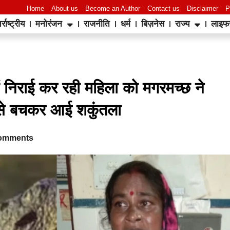
Home
About us
Become an Author
Contact us
Disclaimer
P
र्राष्ट्रीय
मनोरंजन
राजनीति
धर्म
बिज़नेस
राज्य
लाइफ
World Best Business Opportunity in Network Marketing
laminate brands in India
IT Companies in Madurai
निराई कर रही महिला को मगरमच्छ ने
ह से बचकर आई शकुंतला
omments