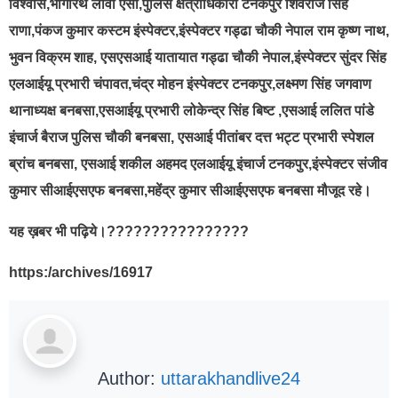
विश्वास,भागीरथ लावा एसी,पुलिस क्षेत्राधिकारी टनकपुर शिवराज सिंह
राणा,पंकज कुमार कस्टम इंस्पेक्टर,इंस्पेक्टर गड्ढा चौकी नेपाल राम कृष्ण नाथ,
भुवन विक्रम शाह, एसएसआई यातायात गड्ढा चौकी नेपाल,इंस्पेक्टर सुंदर सिंह
एलआईयू प्रभारी चंपावत,चंद्र मोहन इंस्पेक्टर टनकपुर,लक्ष्मण सिंह जगवाण
थानाध्यक्ष बनबसा,एसआईयू प्रभारी लोकेन्द्र सिंह बिष्ट ,एसआई ललित पांडे
इंचार्ज बैराज पुलिस चौकी बनबसा, एसआई पीतांबर दत्त भट्ट प्रभारी स्पेशल
ब्रांच बनबसा, एसआई शकील अहमद एलआईयू इंचार्ज टनकपुर,इंस्पेक्टर संजीव
कुमार सीआईएसएफ बनबसा,महेंद्र कुमार सीआईएसएफ बनबसा मौजूद रहे।
यह ख़बर भी पढ़िये।????????????????
https:/archives/16917
Author:
uttarakhandlive24