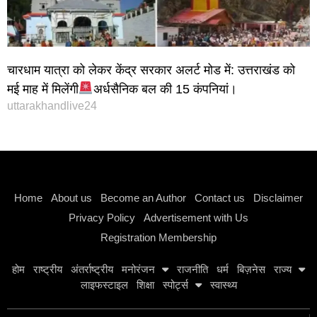
चारधाम यात्रा को लेकर केंद्र सरकार अलर्ट मोड में: उत्तराखंड को
मई माह में मिलेंगी
अर्धसैनिक बल की 15 कंपनियां।
uttarakhandlive24
Instagram stylish bio
Home
About us
Become an Author
Contact us
Disclaimer
Privacy Policy
Advertisement with Us
Registration Membership
होम
राष्ट्रीय
अंतर्राष्ट्रीय
मनोरंजन
राजनीति
धर्म
बिज़नेस
राज्य
लाइफस्टाइल
शिक्षा
स्पोर्ट्स
स्वास्थ्य