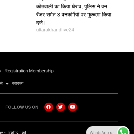
कोतवाली का किया घेराव, पुलिस ने वन
रेंजर समेत 3 वनकर्मियों पर मुकदमा किया
दर्ज।
uttarakhandlive24
s
Registration Membership
ट्स
स्वास्थ्य
FOLLOW US ON
ny
-
Traffic Tail
WhatsApp us